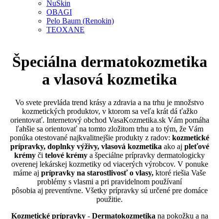
NuSkin
OBAGI
Pelo Baum (Renokin)
TEOXANE
Špeciálna dermatokozmetika
a vlasová kozmetika
Vo svete prevláda trend krásy a zdravia a na trhu je množstvo
kozmetických produktov, v ktorom sa veľa krát dá ťažko
orientovať. Internetový obchod
VasaKozmetika.sk
Vám pomáha
ľahšie sa orientovať na tomto zložitom trhu a to tým, že Vám
ponúka otestované najkvalitnejšie produkty z radov:
kozmetické
prípravky, doplnky výživy, vlasová kozmetika
ako aj
pleťové
krémy
či
telové krémy
a špeciálne prípravky dermatologicky
overenej lekárskej kozmetiky od viacerých výrobcov. V ponuke
máme aj
prípravky na starostlivosť o vlasy,
ktoré riešia Vaše
problémy s vlasmi a pri pravidelnom používaní
pôsobia aj preventívne. Všetky prípravky sú určené pre domáce
použitie.
Kozmetické prípravky
-
Dermatokozmetika
na pokožku a na