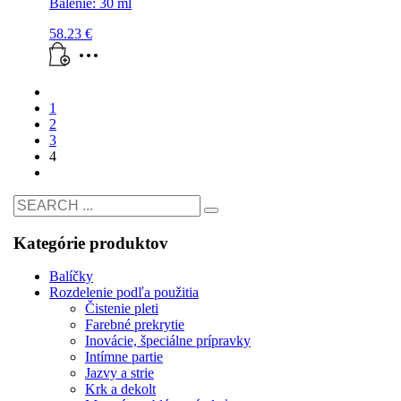
Balenie: 30 ml
58.23
€
1
2
3
4
Kategórie produktov
Balíčky
Rozdelenie podľa použitia
Čistenie pleti
Farebné prekrytie
Inovácie, špeciálne prípravky
Intímne partie
Jazvy a strie
Krk a dekolt