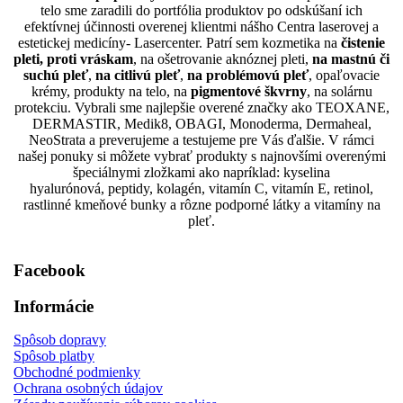
telo sme zaradili do portfólia produktov po odskúšaní ich
efektívnej účinnosti overenej klientmi nášho Centra laserovej a
estetickej medicíny-
Lasercenter
. Patrí sem kozmetika na
čistenie
pleti, proti vráskam
, na ošetrovanie aknóznej pleti,
na mastnú či
suchú pleť
,
na citlivú pleť
,
na problémovú pleť
, opaľovacie
krémy, produkty na telo, na
pigmentové škvrny
, na solárnu
protekciu. Vybrali sme najlepšie overené značky ako
TEOXANE,
DERMASTIR, Medik8, OBAGI, Monoderma, Dermaheal,
NeoStrata
a preverujeme a testujeme pre Vás ďalšie. V rámci
našej ponuky si môžete vybrať produkty s najnovšími overenými
špeciálnymi zložkami ako napríklad: kyselina
hyalurónová, peptidy, kolagén, vitamín C, vitamín E, retinol,
rastlinné kmeňové bunky a rôzne podporné látky a vitamíny na
pleť.
Facebook
Informácie
Spôsob dopravy
Spôsob platby
Obchodné podmienky
Ochrana osobných údajov