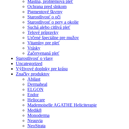
Mastná, problémová pleť
Ochrana pred slnkom
Pigmentové škvrny
Starostlivosť o oči
Starostlivosť o pery a okolie
Suchá alebo citlivá pleť
Telové prípravky
Určené špeciálne pre mužov
Vitamíny pre pleť
Vrásky
Začervenaná pleť
Starostlivosť o vlasy
Uncategorized
Výživové doplnky pre krásu
Značky produktov
Abilast
Dermaheal
ELGON
Endor
Heliocare
Mademoiselle AGATHE Heliciterapie
Medik8
Monoderma
Neauvia
NeoStrata