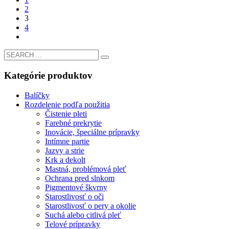
2
3
4
Kategórie produktov
Balíčky
Rozdelenie podľa použitia
Čistenie pleti
Farebné prekrytie
Inovácie, špeciálne prípravky
Intímne partie
Jazvy a strie
Krk a dekolt
Mastná, problémová pleť
Ochrana pred slnkom
Pigmentové škvrny
Starostlivosť o oči
Starostlivosť o pery a okolie
Suchá alebo citlivá pleť
Telové prípravky