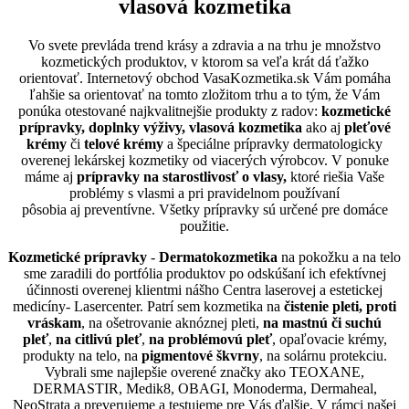
vlasová kozmetika
Vo svete prevláda trend krásy a zdravia a na trhu je množstvo
kozmetických produktov, v ktorom sa veľa krát dá ťažko
orientovať. Internetový obchod
VasaKozmetika.sk
Vám pomáha
ľahšie sa orientovať na tomto zložitom trhu a to tým, že Vám
ponúka otestované najkvalitnejšie produkty z radov:
kozmetické
prípravky, doplnky výživy, vlasová kozmetika
ako aj
pleťové
krémy
či
telové krémy
a špeciálne prípravky dermatologicky
overenej lekárskej kozmetiky od viacerých výrobcov. V ponuke
máme aj
prípravky na starostlivosť o vlasy,
ktoré riešia Vaše
problémy s vlasmi a pri pravidelnom používaní
pôsobia aj preventívne. Všetky prípravky sú určené pre domáce
použitie.
Kozmetické prípravky
-
Dermatokozmetika
na pokožku a na telo
sme zaradili do portfólia produktov po odskúšaní ich efektívnej
účinnosti overenej klientmi nášho Centra laserovej a estetickej
medicíny-
Lasercenter
. Patrí sem kozmetika na
čistenie pleti, proti
vráskam
, na ošetrovanie aknóznej pleti,
na mastnú či suchú
pleť
,
na citlivú pleť
,
na problémovú pleť
, opaľovacie krémy,
produkty na telo, na
pigmentové škvrny
, na solárnu protekciu.
Vybrali sme najlepšie overené značky ako
TEOXANE,
DERMASTIR, Medik8, OBAGI, Monoderma, Dermaheal,
NeoStrata
a preverujeme a testujeme pre Vás ďalšie. V rámci našej