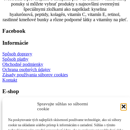
ponuky si môžete vybrať produkty s najnovšími overenými
špeciálnymi zložkami ako napríklad: kyselina
hyalurónová, peptidy, kolagén, vitamín C, vitamín E, retinol,
rastlinné kmeňové bunky a rôzne podporné látky a vitamíny na pleť.
Facebook
Informácie
Spôsob dopravy
Spôsob platby
Obchodné podmienky
Ochrana osobných údajov
Zásady používania súborov cookies
Kontakt
E-shop
E-shop
Spravujte súhlas so súbormi
Rozdelenie podľa použitia
cookie
Starostlivosť o vlasy
Výživové doplnky pre krásu
Na poskytovanie tých najlepších skúseností používame technológie, ako sú súbory
cookie na ukladanie a/alebo prístup k informáciám o zariadení. Súhlas s týmito
Kontakt