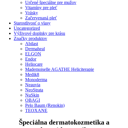
Určené špeciálne pre mužov
Vitamíny pre pleť
Vrásky
Začervenaná pleť
Starostlivosť o vlasy
Uncategorized
Výživové doplnky pre krásu
Značky produktov
Abilast
Dermaheal
ELGON
Endor
Heliocare
Mademoiselle AGATHE Heliciterapie
Medik8
Monoderma
Neauvia
NeoStrata
NuSkin
OBAGI
Pelo Baum (Renokin)
TEOXANE
Špeciálna dermatokozmetika a