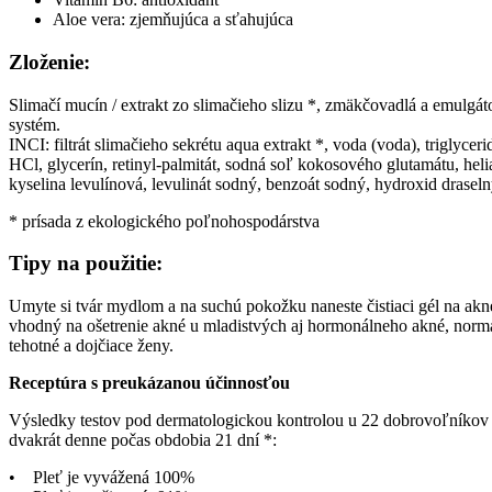
Aloe vera: zjemňujúca a sťahujúca
Zloženie:
Slimačí mucín / extrakt zo slimačieho slizu *, zmäkčovadlá a emulgát
systém.
INCI: filtrát slimačieho sekrétu aqua extrakt *, voda (voda), triglyceri
HCl, glycerín, retinyl-palmitát, sodná soľ kokosového glutamátu, hel
kyselina levulínová, levulinát sodný, benzoát sodný, hydroxid draseln
* prísada z ekologického poľnohospodárstva
Tipy na použitie:
Umyte si tvár mydlom a na suchú pokožku naneste čistiaci gél na akn
vhodný na ošetrenie akné u mladistvých aj hormonálneho akné, norm
tehotné a dojčiace ženy.
Receptúra s preukázanou účinnosťou
Výsledky testov pod dermatologickou kontrolou u 22 dobrovoľníkov v
dvakrát denne počas obdobia 21 dní *:
• Pleť je vyvážená 100%