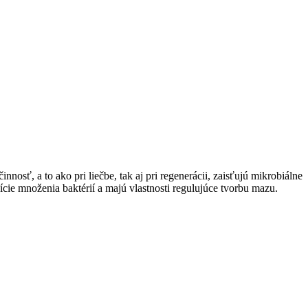
sť, a to ako pri liečbe, tak aj pri regenerácii, zaisťujú mikrobiálne
bície množenia baktérií a majú vlastnosti regulujúce tvorbu mazu.