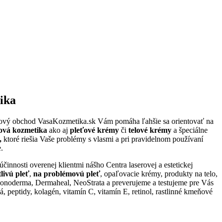
ika
etový obchod
VasaKozmetika.sk
Vám pomáha ľahšie sa orientovať na
sová kozmetika
ako aj
pleťové krémy
či
telové krémy
a špeciálne
y,
ktoré riešia Vaše problémy s vlasmi a pri pravidelnom používaní
.
činnosti overenej klientmi nášho Centra laserovej a estetickej
tlivú pleť
,
na problémovú pleť
, opaľovacie krémy, produkty na telo,
derma, Dermaheal, NeoStrata
a preverujeme a testujeme pre Vás
 peptidy, kolagén, vitamín C, vitamín E, retinol, rastlinné kmeňové