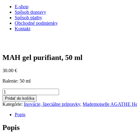
E-shop
Spôsob dopravy
Spôsob platby
Obchodné podmienky
Kontakt
MAH gel purifiant, 50 ml
30.00
€
Balenie: 50 ml
množstvo
MAH
Pridať do košíka
gel
Kategórie:
Inovácie, špeciálne prípravky
,
Mademoiselle AGATHE Heli
purifiant,
50
Popis
ml
Popis