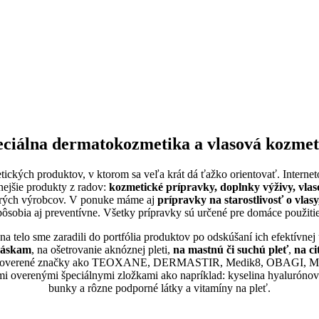
eciálna dermatokozmetika a vlasová kozmet
etických produktov, v ktorom sa veľa krát dá ťažko orientovať. Intern
nejšie produkty z radov:
kozmetické prípravky, doplnky výživy, vla
cerých výrobcov. V ponuke máme aj
prípravky na starostlivosť o vlas
pôsobia aj preventívne. Všetky prípravky sú určené pre domáce použitie
a telo sme zaradili do portfólia produktov po odskúšaní ich efektívnej ú
vráskam
, na ošetrovanie aknóznej pleti,
na mastnú či suchú pleť
,
na ci
ie overené značky ako
TEOXANE, DERMASTIR, Medik8, OBAGI, Mono
i overenými špeciálnymi zložkami ako napríklad: kyselina hyalurónová,
bunky a rôzne podporné látky a vitamíny na pleť.