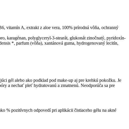
B6, vitamín A, extrakt z aloe vera, 100% prírodná vôňa, ochranný
iebro, karagénan, polyglyceryl-3-stearát, glukonát zinočnatý, pyridoxín-
badensis *, parfum (vôňa), xantánová guma, hydrogenovaný lecitín,
ujúci gél alebo ako podklad pod make-up aj pre krehkú pokožku. Je
póry a nechať pleť hydratovanú a zmatnenú. Neodporúča sa pre
 % pozitívnych odpovedí pri aplikácii čistiaceho gélu na akné