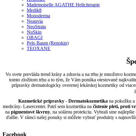
Mademoiselle AGATHE Heliciterapie
Medik8
Monoderma
Neauvia
NeoStrata
NuSkin
OBAGI
Pelo Baum (Renokin)
TEOXANE
Šp
Vo svete prevláda trend krásy a zdravia a na trhu je množstvo kozm
tomto zložitom trhu a to tým, že Vám ponúka otestované najkvalit
prípravky dermatologicky overenej lekárskej kozmetiky od via
Kozmetické prípravky
-
Dermatokozmetika
na pokožku a n
medicíny-
Lasercenter
. Patrí sem kozmetika na
čistenie pleti, proti 
na
pigmentové škvrny
, na solárnu protekciu. Vybrali sme najlepš
ďalšie. V rámci našej ponuky si môžete vybrať produkty s najnovším
Facebook