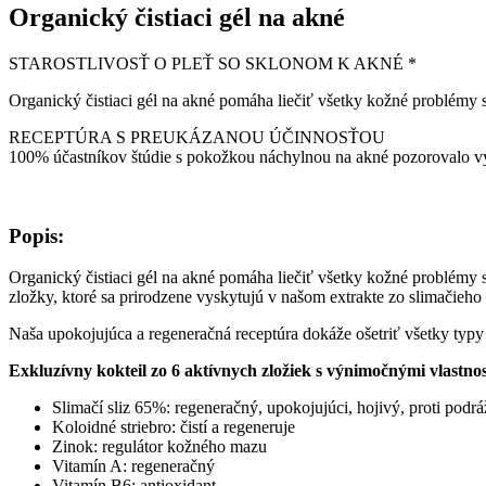
Organický čistiaci gél na akné
STAROSTLIVOSŤ O PLEŤ SO SKLONOM K ​​AKNÉ *
Organický čistiaci gél na akné pomáha liečiť všetky kožné problémy
RECEPTÚRA ​​S PREUKÁZANOU ÚČINNOSŤOU
100% účastníkov štúdie s pokožkou náchylnou na akné pozorovalo 
Popis:
Organický čistiaci gél na akné pomáha liečiť všetky kožné problémy s
zložky, ktoré sa prirodzene vyskytujú v našom extrakte zo slimačieho 
Naša upokojujúca a regeneračná receptúra dokáže ošetriť všetky typ
Exkluzívny kokteil zo 6 aktívnych zložiek s výnimočnými vlastno
Slimačí sliz 65%: regeneračný, upokojujúci, hojivý, proti podr
Koloidné striebro: čistí a regeneruje
Zinok: regulátor kožného mazu
Vitamín A: regeneračný
Vitamín B6: antioxidant