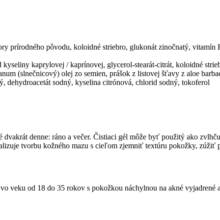
ory prírodného pôvodu, koloidné striebro, glukonát zinočnatý, vitamín 
d kyseliny kaprylovej / kaprínovej, glycerol-stearát-citrát, koloidné str
ianum (slnečnicový) olej zo semien, prášok z listovej šťavy z aloe bar
ý, dehydroacetát sodný, kyselina citrónová, chlorid sodný, tokoferol
é dvakrát denne: ráno a večer. Čistiaci gél môže byť použitý ako zvlhč
alizuje tvorbu kožného mazu s cieľom zjemniť textúru pokožky, zúžiť 
o veku od 18 do 35 rokov s pokožkou náchylnou na akné vyjadrené ako