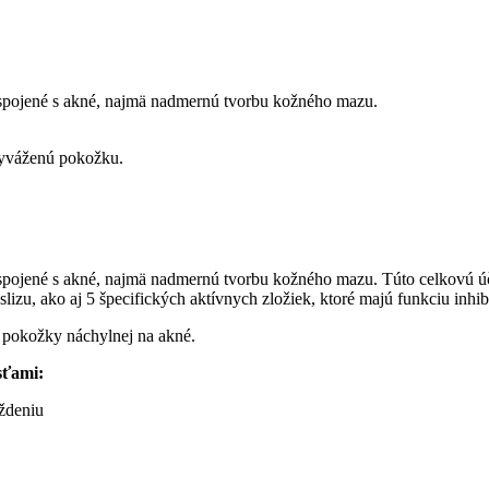
 spojené s akné, najmä nadmernú tvorbu kožného mazu.
vyváženú pokožku.
pojené s akné, najmä nadmernú tvorbu kožného mazu. Túto celkovú účinno
slizu, ako aj 5 špecifických aktívnych zložiek, ktoré majú funkciu inhi
y pokožky náchylnej na akné.
sťami:
áždeniu