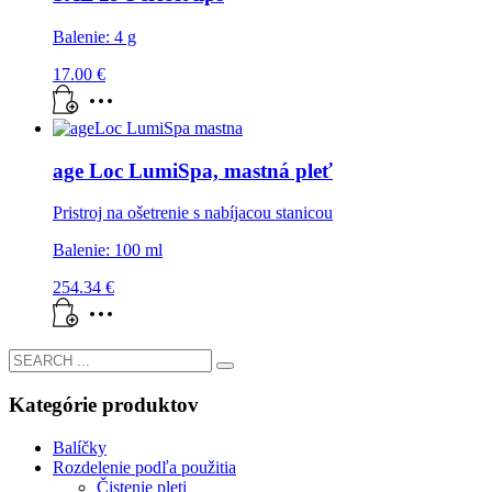
Balenie: 4 g
17.00
€
age Loc LumiSpa, mastná pleť
Pristroj na ošetrenie s nabíjacou stanicou
Balenie: 100 ml
254.34
€
Kategórie produktov
Balíčky
Rozdelenie podľa použitia
Čistenie pleti