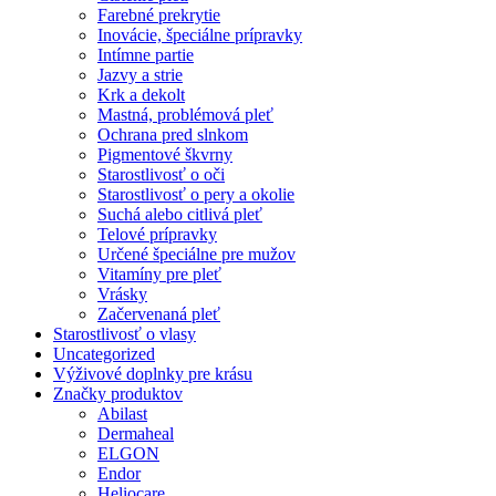
Farebné prekrytie
Inovácie, špeciálne prípravky
Intímne partie
Jazvy a strie
Krk a dekolt
Mastná, problémová pleť
Ochrana pred slnkom
Pigmentové škvrny
Starostlivosť o oči
Starostlivosť o pery a okolie
Suchá alebo citlivá pleť
Telové prípravky
Určené špeciálne pre mužov
Vitamíny pre pleť
Vrásky
Začervenaná pleť
Starostlivosť o vlasy
Uncategorized
Výživové doplnky pre krásu
Značky produktov
Abilast
Dermaheal
ELGON
Endor
Heliocare