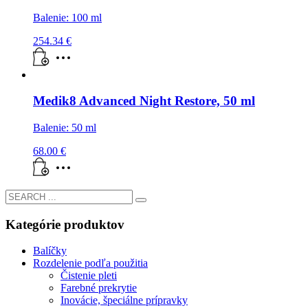
Balenie: 100 ml
254.34
€
Medik8 Advanced Night Restore, 50 ml
Balenie: 50 ml
68.00
€
Kategórie produktov
Balíčky
Rozdelenie podľa použitia
Čistenie pleti
Farebné prekrytie
Inovácie, špeciálne prípravky