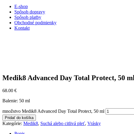
E-shop
Spôsob dopravy
Spôsob platby
Obchodné podmienky
Kontakt
Medik8 Advanced Day Total Protect, 50 m
68.00
€
Balenie: 50 ml
množstvo Medik8 Advanced Day Total Protect, 50 ml
Pridať do košíka
Kategórie:
Medik8
,
Suchá alebo citlivá pleť
,
Vrásky
Popis