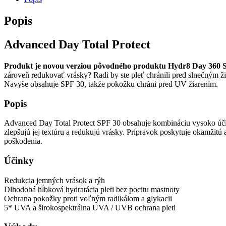
Popis
Advanced Day Total Protect
Produkt je novou verziou pôvodného produktu Hydr8 Day 360 SP
zároveň redukovať vrásky? Radi by ste pleť chránili pred slnečným ž
Navyše obsahuje SPF 30, takže pokožku chráni pred UV žiarením.
Popis
Advanced Day Total Protect SPF 30 obsahuje kombináciu vysoko účinnýc
zlepšujú jej textúru a redukujú vrásky. Prípravok poskytuje okamžitú
poškodenia.
Účinky
Redukcia jemných vrások a rýh
Dlhodobá hĺbková hydratácia pleti bez pocitu mastnoty
Ochrana pokožky proti voľným radikálom a glykacii
5* UVA a širokospektrálna UVA / UVB ochrana pleti