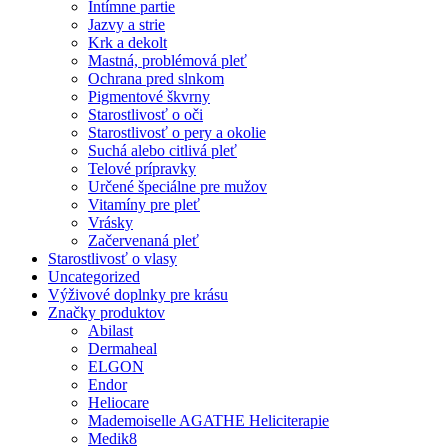
Intímne partie
Jazvy a strie
Krk a dekolt
Mastná, problémová pleť
Ochrana pred slnkom
Pigmentové škvrny
Starostlivosť o oči
Starostlivosť o pery a okolie
Suchá alebo citlivá pleť
Telové prípravky
Určené špeciálne pre mužov
Vitamíny pre pleť
Vrásky
Začervenaná pleť
Starostlivosť o vlasy
Uncategorized
Výživové doplnky pre krásu
Značky produktov
Abilast
Dermaheal
ELGON
Endor
Heliocare
Mademoiselle AGATHE Heliciterapie
Medik8