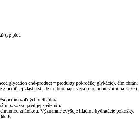
š typ pleti
d glycation end-product = produkty pokročilej glykácie), čím chráni
zmeniť jej vlastnosti. Je druhou najčastejšou príčinou starnutia kože 
 pôsobením voľných radikálov
ráni pokožku pred jej spálením.
ochrannou známkou. Významne zvyšuje hladinu hydratácie pokožky.
dikály