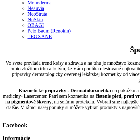
Monoderma
Neauvia
NeoStrata
NuSkin
OBAGI
Pelo Baum (Renokin)
TEOXANE
Šp
Vo svete prevláda trend krásy a zdravia a na trhu je množstvo kozm
tomto zložitom trhu a to tým, že Vám ponúka otestované najkvalit
prípravky dermatologicky overenej lekárskej kozmetiky od via
Kozmetické prípravky
-
Dermatokozmetika
na pokožku a n
medicíny-
Lasercenter
. Patrí sem kozmetika na
čistenie pleti, proti 
na
pigmentové škvrny
, na solárnu protekciu. Vybrali sme najlepš
ďalšie. V rámci našej ponuky si môžete vybrať produkty s najnovším
Facebook
Informácie