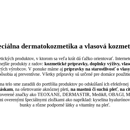
eciálna dermatokozmetika a vlasová kozmet
etických produktov, v ktorom sa veľa krát dá ťažko orientovať. Intern
nejšie produkty z radov:
kozmetické prípravky, doplnky výživy, vla
cerých výrobcov. V ponuke máme aj
prípravky na starostlivosť o vlas
pôsobia aj preventívne. Všetky prípravky sú určené pre domáce použitie
a telo sme zaradili do portfólia produktov po odskúšaní ich efektívnej ú
vráskam
, na ošetrovanie aknóznej pleti,
na mastnú či suchú pleť
,
na ci
ie overené značky ako
TEOXANE, DERMASTIR, Medik8, OBAGI, Mono
i overenými špeciálnymi zložkami ako napríklad: kyselina hyalurónová,
bunky a rôzne podporné látky a vitamíny na pleť.