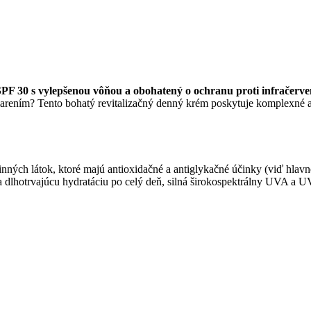
F 30 s vylepšenou vôňou a obohatený o ochranu proti infračerv
iarením? Tento bohatý revitalizačný denný krém poskytuje komplexné an
h látok, ktoré majú antioxidačné a antiglykačné účinky (viď hlavné úč
 a dlhotrvajúcu hydratáciu po celý deň, silná širokospektrálny UVA a 