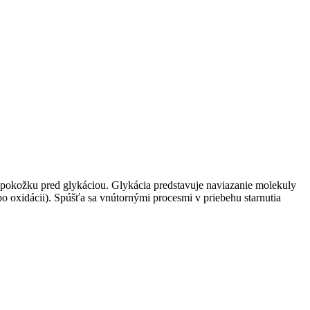
 pokožku pred glykáciou. Glykácia predstavuje naviazanie molekuly
(po oxidácii). Spúšťa sa vnútornými procesmi v priebehu starnutia