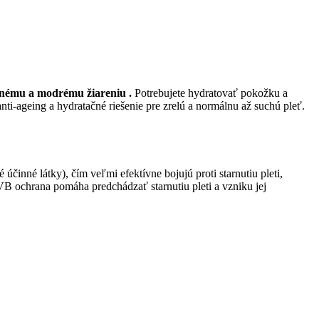
enému a modrému žiareniu .
Potrebujete hydratovať pokožku a
ti-ageing a hydratačné riešenie pre zrelú a normálnu až suchú pleť.
inné látky), čím veľmi efektívne bojujú proti starnutiu pleti,
UVB ochrana pomáha predchádzať starnutiu pleti a vzniku jej