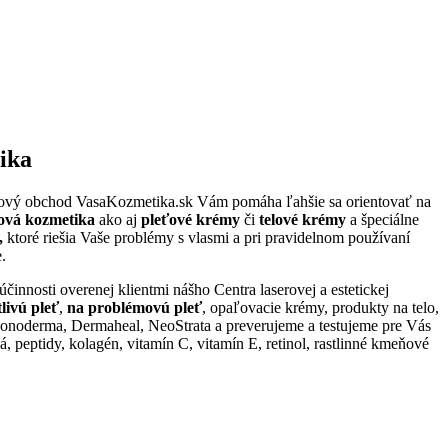
ika
etový obchod
VasaKozmetika.sk
Vám pomáha ľahšie sa orientovať na
sová kozmetika
ako aj
pleťové krémy
či
telové krémy
a špeciálne
y,
ktoré riešia Vaše problémy s vlasmi a pri pravidelnom používaní
.
činnosti overenej klientmi nášho Centra laserovej a estetickej
tlivú pleť
,
na problémovú pleť
, opaľovacie krémy, produkty na telo,
derma, Dermaheal, NeoStrata
a preverujeme a testujeme pre Vás
 peptidy, kolagén, vitamín C, vitamín E, retinol, rastlinné kmeňové