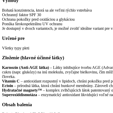
Výhody
Bohatá konzistencia, ktorá sa ale veľmi rýchlo vstrebáva
Ochranný faktor SPF 30
Ochrana pokožky pred oxidáciou a glykáciou
Ponúka širokospektrálnu UV ochranu
Je dostupný v dvoch variantoch, je možné zvoliť ideálne variant pre vá
Určené pre
Všetky typy pleti
Zloženie (hlavné účinné látky)
Karnozín (Anti-AGE látka)
– Látky inhibujúce tvorbu AGE (Advance
cukru (napr. glukózy) na inú molekulu, zvyčajne bielkovinu, čím môže 
človeka.
Vitamín C
– antioxidant rozpustný v lipidoch, chráni pokožku pred
Ectoin
– prírodná látka, ktorá chráni bunkové membrány. Zároveň ch
Hydratačné magnety™
– komplex zvlhčujúcich látok patentovaný 
Superoxiddismutáza
– enzymatický antioxidant likvidujúci voľné ra
Obsah balenia