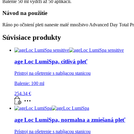
Balenie 50 ml vydrží až 50 aplikácií.
Návod na použitie
Ráno po očistení pleti naneste malé množstvo Advanced Day Total Prot
Súvisiace produkty
age Loc LumiSpa, citlivá pleť
Pristroj na ošetrenie s nabíjacou stanicou
Balenie: 100 ml
254.34
€
age Loc LumiSpa, normalna a zmiešaná pleť
Prístroj na ošetrenie s nabíjacou stanicou